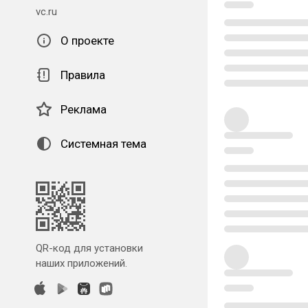
vc.ru
О проекте
Правила
Реклама
Системная тема
QR-код для установки
наших приложений.