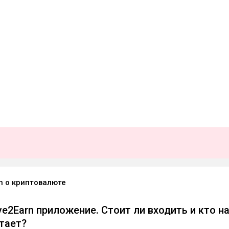
n о криптовалюте
e2Earn приложение. Стоит ли входить и кто н
тает?