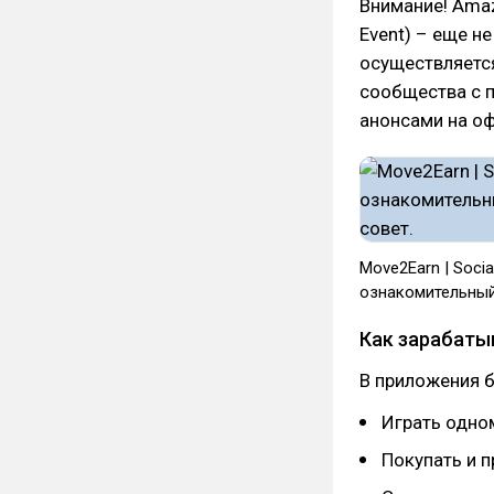
Внимание! Amaz
Event) – еще н
осуществляетс
сообщества с 
анонсами на оф
Move2Earn | Soci
ознакомительный
Как зарабаты
В приложения б
Играть одно
Покупать и 