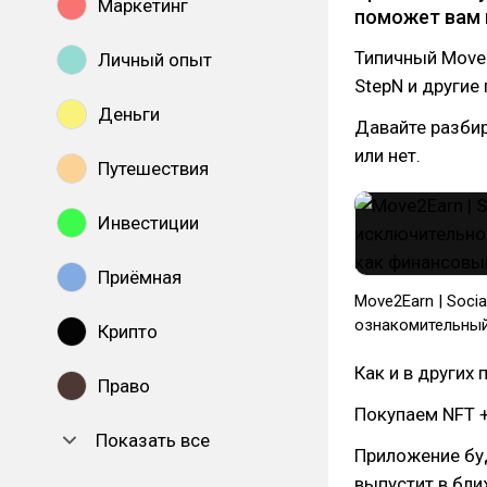
Маркетинг
поможет вам 
Типичный Move2
Личный опыт
StepN и другие
Деньги
Давайте разбир
или нет.
Путешествия
Инвестиции
Приёмная
Move2Earn | Soci
ознакомительный
Крипто
Как и в других
Право
Покупаем NFT +
Показать все
Приложение буд
выпустит в бли