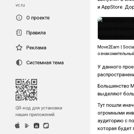
vc.ru
и AppStore. Д
О проекте
Правила
Move2Earn | Soci
Реклама
ознакомительный
Системная тема
У данного прое
распространени
Большинство M
выделяют боль
Тут пошли инач
QR-код для установки
огромными инв
наших приложений.
аудиторию с п
которая будет 