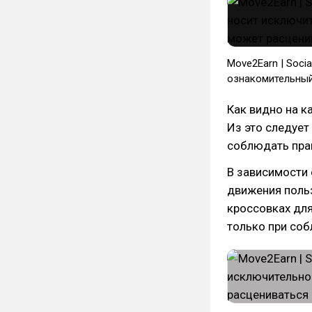
Move2Earn | Soci
ознакомительный
Как видно на к
Из это следует
соблюдать пра
В зависимости
движения польз
кроссовках для
только при со