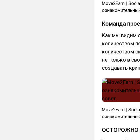
Move2Earn | Soci
ознакомительный
Команда прое
Как мы видим о
количеством п
количеством ск
не только в св
создавать крип
Move2Earn | Soci
ознакомительный
ОСТОРОЖНО 