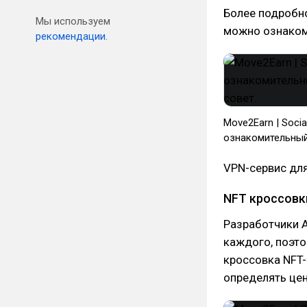
Более подробно
Мы используем
можно ознакоми
рекомендации.
Move2Earn | Soci
ознакомительный
VPN-сервис для
NFT кроссовк
Разработчики 
каждого, поэто
кроссовка NFT-
определять цен