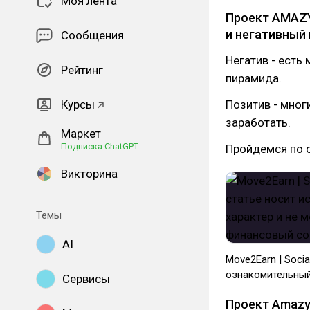
Моя лента
Проект AMAZY
и негативный 
Сообщения
Негатив - есть
Рейтинг
пирамида.
Курсы
Позитив - мног
заработать.
Маркет
Подписка ChatGPT
Пройдемся по 
Викторина
Темы
AI
Move2Earn | Soci
ознакомительный
Сервисы
Проект Amazy