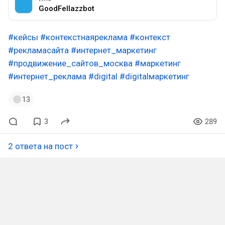
GoodFellazzbot
#кейсы
#контекстнаяреклама
#контекст
#рекламасайта
#интернет_маркетинг
#продвижение_сайтов_москва
#маркетинг
#интернет_реклама
#digital
#digitalмаркетинг
13
3
289
2 ответа на пост