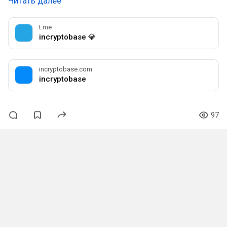
Читать далее
t.me
incryptobase 💎
incryptobase.com
incryptobase
97