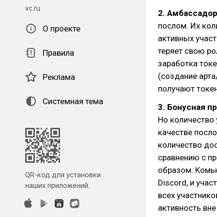
vc.ru
2. Амбассадор
послом. Их кол
О проекте
активных участ
теряет свою р
Правила
заработка ток
(создание арта
Реклама
получают токе
Системная тема
3. Бонусная п
Но количество у
качестве посло
количество дос
сравнению с п
образом. Комь
QR-код для установки
Discord, и уча
наших приложений.
всех участник
активность вне