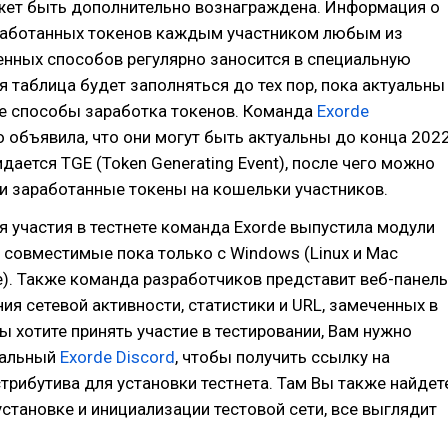
жет быть дополнительно вознаграждена. Информация о
работанных токенов каждым участником любым из
нных способов регулярно заносится в специальную
я таблица будет заполняться до тех пор, пока актуальны
 способы заработка токенов. Команда
Exorde
 объявила, что они могут быть актуальны до конца 202
идается TGE (Token Generating Event), после чего можно
и заработанные токены на кошельки участников.
я участия в тестнете команда Exorde выпустила модули
 совместимые пока только с Windows (Linux и Mac
). Также команда разработчиков представит веб-панель
ия сетевой активности, статистики и URL, замеченных в
вы хотите принять участие в тестировании, Вам нужно
иальный
Exorde Discord
, чтобы получить ссылку на
трибутива для установки тестнета. Там Вы также найдет
установке и инициализации тестовой сети, все выглядит