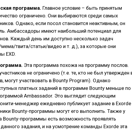
ская программа.
Главное условие – быть принятым
ичество ограничено. Они выбираются среди самых
ников. Однако, если посол становится неактивным, он
оль. Амбассадоры имеют наибольший потенциал для
енов. Каждый день им доступно несколько задач
/мема/твита/статьи/видео и т. д.), за которые они
ны EXD.
рограмма.
Эта программа похожа на программу послов.
частников не ограничено (т.е. те, кто не был утвержден 
в, могут участвовать в Bounty Program). Однако
тупных платных заданий в программе Bounty меньше по
рограммой Ambassador. Это выглядит следующим
юнити-менеджер ежедневно публикует задание в Exorde
стники Bounty-программы могут его выполнить. Также у
ов Bounty-программы есть возможность проявлять
 данного задания, и на усмотрение команды Exorde эта