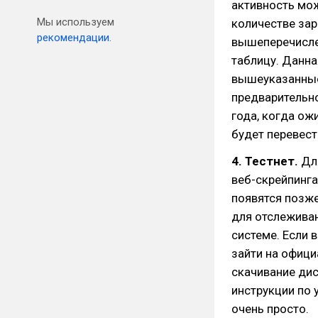
активность мо
Мы используем
количестве за
рекомендации.
вышеперечисле
таблицу. Данна
вышеуказанные
предварительно
года, когда ож
будет перевест
4. Тестнет.
Дл
веб-скрейпинга
появятся позже
для отслеживан
системе. Если 
зайти на офиц
скачивание дис
инструкции по 
очень просто.