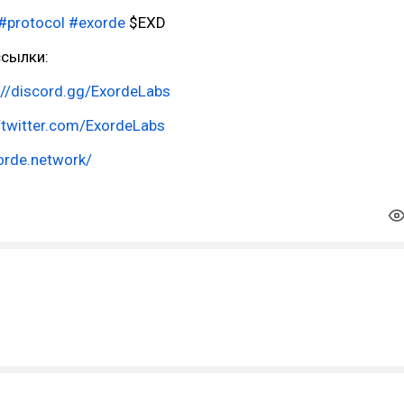
#protocol
#exorde
$EXD
сылки:
://discord.gg/ExordeLabs
//twitter.com/ExordeLabs
xorde.network/