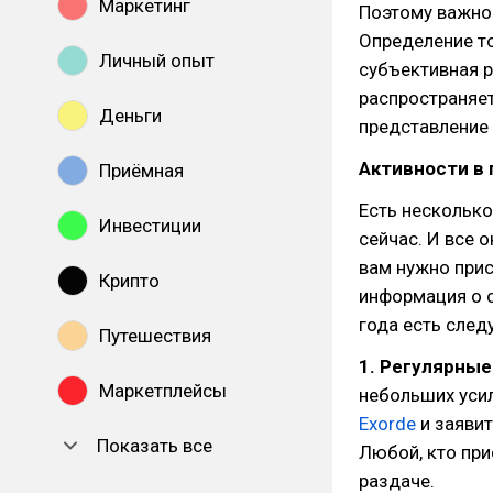
Маркетинг
Поэтому важно
Определение то
Личный опыт
субъективная р
распространяет
Деньги
представление 
Активности в 
Приёмная
Есть нескольк
Инвестиции
сейчас. И все 
вам нужно при
Крипто
информация о с
года есть сле
Путешествия
1. Регулярны
Маркетплейсы
небольших уси
Exorde
и заявит
Показать все
Любой, кто пр
раздаче.