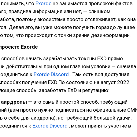
 понимать, что
Exorde
не занимается проверкой фактов.
го, правдива информация или нет, — слишком
абота, поэтому экосистема просто отслеживает, как она
ся. Делая это, вы уже можете получить гораздо лучшее
о том, что происходит с точки зрения дезинформации.
проекте Exorde
о способов начать зарабатывать токены EXD прямо
они действительны при одном главном условии — сначала
соединиться к
Exorde Discord
. Там есть вся доступная
пособах получения EXD.По состоянию на август 2022
дующие способы заработать EXD и репутацию:
е аирдропы
— это самый простой способ, требующий
лий (вам просто нужно подписаться на официальные СМ
ь о себе для аирдропа), но требующий большой удачи.
исоединится к
Exorde Discord
, может принять участие в