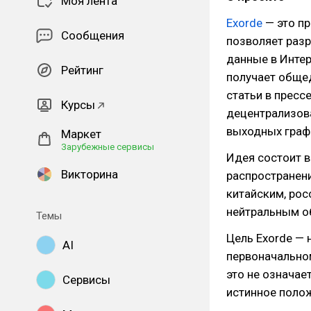
Моя лента
Exorde
— это пр
Сообщения
позволяет раз
данные в Интер
Рейтинг
получает обще
статьи в пресс
Курсы
децентрализов
выходных граф
Маркет
Зарубежные сервисы
Идея состоит в
Викторина
распространени
китайским, рос
нейтральным о
Темы
Цель Exorde — 
AI
первоначальном
это не означае
Сервисы
истинное полож