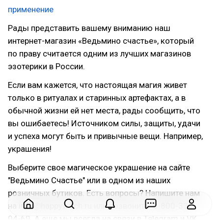
применение
Рады представить вашему вниманию наш
интернет-магазин «Ведьмино счастье», который
по праву считается одним из лучших магазинов
эзотерики в России.
Если вам кажется, что настоящая магия живет
только в ритуалах и старинных артефактах, а в
обычной жизни ей нет места, рады сообщить, что
вы ошибаетесь! Источником силы, защиты, удачи
и успеха могут быть и привычные вещи. Например,
украшения!
Выберите свое магическое украшение на сайте
"Ведьмино Счастье" или в одном из наших
розничных бутиков. Есть вопросы? Напишите нам
на info@happywitch.ru или позвоните: 8-800-333-
04-69. А еще мы всегда на связи в Telegram и VK.