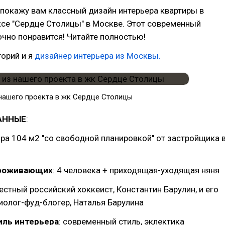
я покажу вам классный дизайн интерьера квартиры в
се "Сердце Столицы" в Москве. Этот современный
очно понравится! Читайте полностью!
горий и я
дизайнер интерьера из Москвы.
 нашего проекта в жк Сердце Столицы
АННЫЕ
:
ира 104 м2 "со свободной планировкой" от застройщика 
проживающих
: 4 человека + приходящая-уходящая няня
естный российский хоккеист, Константин Барулин, и его
циолог-фуд-блогер, Наталья Барулина
ль интерьера
: современный стиль, эклектика