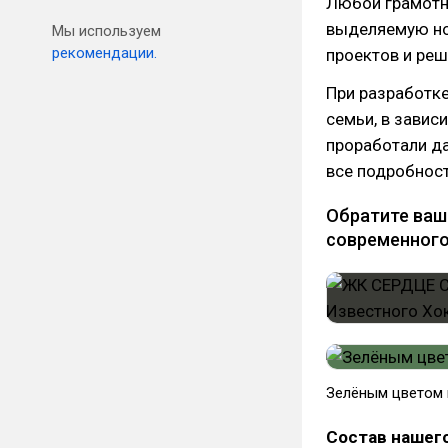
Любой грамотн
выделяемую но
Мы используем
рекомендации.
проектов и реш
При разработке
семьи, в завис
проработали да
все подробност
Обратите ваш
современного
Зелёным цветом
Состав нашего