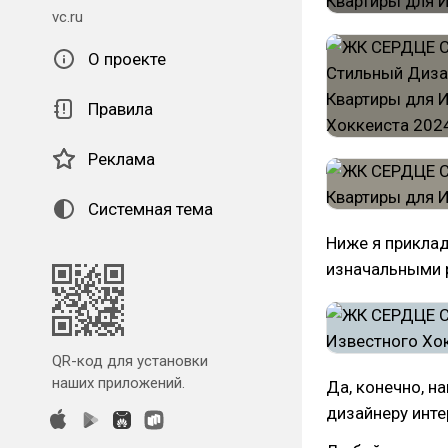
vc.ru
О проекте
Правила
Реклама
Системная тема
Ниже я прикла
изначальными 
QR-код для установки
наших приложений.
Да, конечно, н
дизайнеру инте