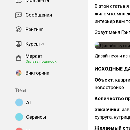
Моя лента
В этой статье 
жилом комплек
Сообщения
интерьер вам т
Рейтинг
Зовут меня Гри
Курсы
Маркет
Дизайн кухни из
Оплата подписок
ИСХОДНЫЕ Д
Викторина
Объект
: кварт
новостройке
Темы
Количество 
AI
Заказчики:
изв
Сервисы
супруга, нутри
Желаемый сти