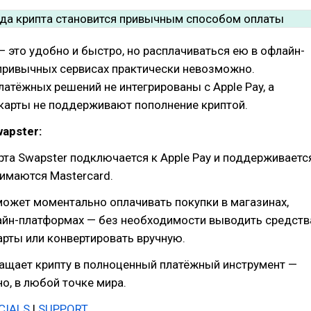
 это удобно и быстро, но расплачиваться ею в офлайн-
 привычных сервисах практически невозможно.
атёжных решений не интегрированы с Apple Pay, а
карты не поддерживают пополнение криптой.
apster:
рта Swapster подключается к Apple Pay и поддерживаетс
нимаются Mastercard.
ожет моментально оплачивать покупки в магазинах,
лайн-платформах — без необходимости выводить средств
арты или конвертировать вручную.
ащает крипту в полноценный платёжный инструмент —
о, в любой точке мира.
CIALS
|
SUPPORT