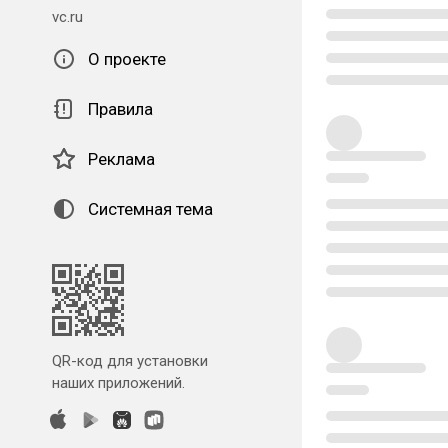
vc.ru
О проекте
Правила
Реклама
Системная тема
QR-код для установки
наших приложений.