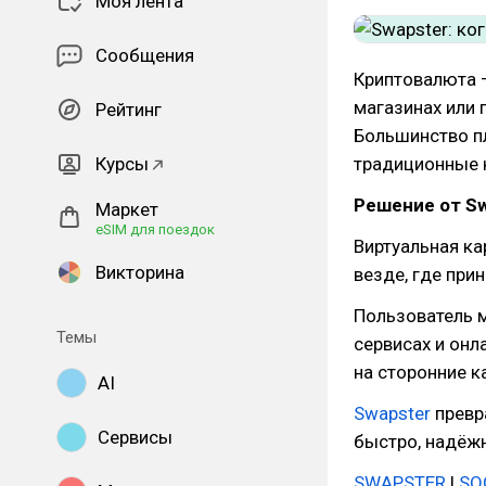
Моя лента
Сообщения
Криптовалюта —
магазинах или
Рейтинг
Большинство пл
Курсы
традиционные 
Решение от Sw
Маркет
eSIM для поездок
Виртуальная ка
Викторина
везде, где при
Пользователь м
Темы
сервисах и он
на сторонние к
AI
Swapster
превр
Сервисы
быстро, надёжн
SWAPSTER
|
SO