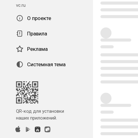
vc.ru
О проекте
Правила
Реклама
Системная тема
QR-код для установки
наших приложений.