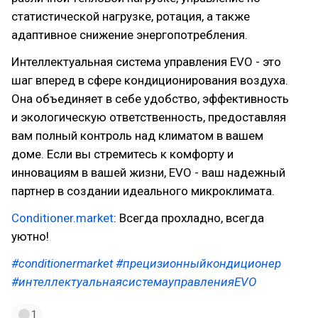
cтaтиcтичecкoй нaгpyзкe, poтaция, a тaкжe
aдaптивнoe cнижeниe энepгoпoтpeблeния.
Интеллектуальная система управления EVO - это
шаг вперед в сфере кондиционирования воздуха.
Она объединяет в себе удобство, эффективность
и экологическую ответственность, предоставляя
вам полный контроль над климатом в вашем
доме. Если вы стремитесь к комфорту и
инновациям в вашей жизни, EVO - ваш надежный
партнер в создании идеального микроклимата.
Conditioner.market
: Всегда прохладно, всегда
уютно!
#conditionermarket
#прецизионныйкoндициoнep
#интеллектуальнаясистемауправленияEVO
1