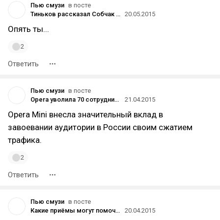
Пью смузи
в посте
Тиньков рассказал Собчак про Чичваркина, Абрамовича, смерть российских стартапов и аморальность Apple
20.05.2015
Опять ты...
2
Ответить
Пью смузи
в посте
Opera уволила 70 сотрудников из-за падения выручки на российском рынке
21.04.2015
Opera Mini внесла значительный вклад в
завоевании аудитории в России своим сжатием
трафика.
2
Ответить
Пью смузи
в посте
Какие приёмы могут помочь в экономии денег
20.04.2015