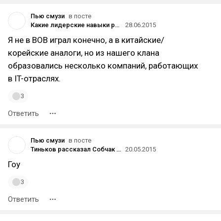
Пью смузи
в посте
Какие лидерские навыки развивает в игроках World of Warcraft — мнение топ-менеджера SAP
28.06.2015
Я не в ВОВ играл конечно, а в китайские/
корейские аналоги, но из нашего клана
образовались несколько компаний, работающих
в IT-отраслях.
3
Ответить
Пью смузи
в посте
Тиньков рассказал Собчак про Чичваркина, Абрамовича, смерть российских стартапов и аморальность Apple
20.05.2015
Гоу
3
Ответить