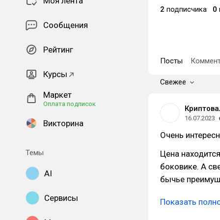
Моя лента
2
подписчика
0
Сообщения
Рейтинг
Посты
Коммент
Курсы
Свежее
Маркет
Оплата подписок
Криптова
16.07.2023
Викторина
Очень интересн
Темы
Цена находится
боковике. А с
AI
бычье преимущ
Сервисы
Показать полн