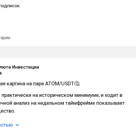
подписок
арии
люта Инвестиции
ая картина на паре ATOM/USDT🤔
 практически на историческом минимуме, и ходит в
вечной анализ на недельном таймфрейме показывает
ество.
остью