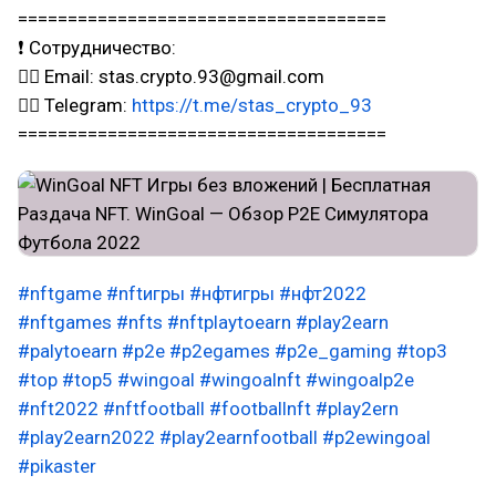
=====================================
❗ Сотрудничество:
👉🏻 Email: stas.crypto.93@gmail.com
👉🏻 Telegram:
https://t.me/stas_crypto_93
=====================================
#nftgame
#nftигры
#нфтигры
#нфт2022
#nftgames
#nfts
#nftplaytoearn
#play2earn
#palytoearn
#p2e
#p2egames
#p2e_gaming
#top3
#top
#top5
#wingoal
#wingoalnft
#wingoalp2e
#nft2022
#nftfootball
#footballnft
#play2ern
#play2earn2022
#play2earnfootball
#p2ewingoal
#pikaster