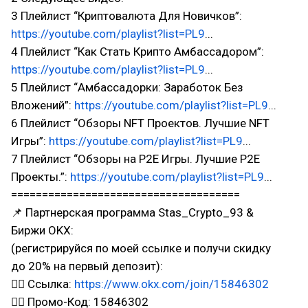
3 Плейлист “Криптовалюта Для Новичков”:
https://youtube.com/playlist?list=PL9
...
4 Плейлист “Как Стать Крипто Амбассадором”:
https://youtube.com/playlist?list=PL9
...
5 Плейлист “Амбассадорки: Заработок Без
Вложений”:
https://youtube.com/playlist?list=PL9
...
6 Плейлист “Обзоры NFT Проектов. Лучшие NFT
Игры”:
https://youtube.com/playlist?list=PL9
...
7 Плейлист “Обзоры на P2E Игры. Лучшие P2E
Проекты.”:
https://youtube.com/playlist?list=PL9
...
=====================================
📌 Партнерская программа Stas_Crypto_93 &
Биржи OKX:
(регистрируйся по моей ссылке и получи скидку
до 20% на первый депозит):
👉🏻 Ссылка:
https://www.okx.com/join/15846302
👉🏻 Промо-Код: 15846302