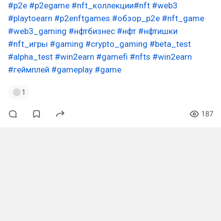
#p2e
#p2egame
#nft_коллекции
#nft
#web3
#playtoearn
#p2enftgames
#обзор_p2e
#nft_game
#web3_gaming
#нфтбизнес
#нфт
#нфтишки
#nft_игры
#gaming
#crypto_gaming
#beta_test
#alpha_test
#win2earn
#gamefi
#nfts
#win2earn
#геймплей
#gameplay
#game
1
187