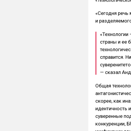
«Технологическо
«Сегодня речь 
и разделяемого
«Технологии 
страны и ее 
технологичес
справится. Н
суверенитето
— сказал Анд
Общая технолог
антагонистичес
скорее, как ин
идентичность и
суверенные по
конкуренции, Б