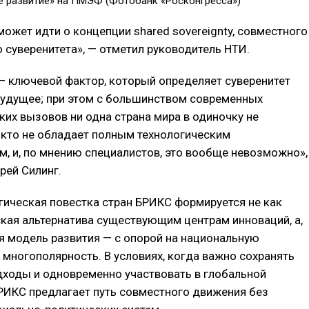
е развитие» на ПМЭФ (Фотобанк «Росконгресса»)
может идти о концепции shared sovereignty, совместного
 суверенитета», — отметил руководитель НТИ.
— ключевой фактор, который определяет суверенитет
будущее; при этом с большинством современных
ких вызовов ни одна страна мира в одиночку не
икто не обладает полным технологическим
м, и, по мнению специалистов, это вообще невозможно»,
рей Силинг.
ическая повестка стран БРИКС формируется не как
кая альтернатива существующим центрам инноваций, а,
ая модель развития — с опорой на национальную
 многополярность. В условиях, когда важно сохранять
дходы и одновременно участвовать в глобальной
РИКС предлагает путь совместного движения без