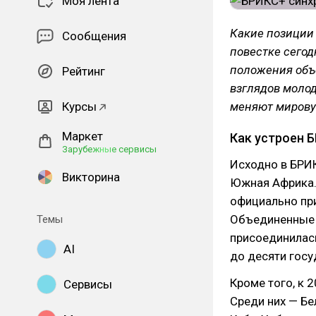
Моя лента
Какие позиции
Сообщения
повестке сегод
положения объ
Рейтинг
взглядов моло
Курсы
меняют мирову
Маркет
Как устроен 
Зарубежные сервисы
Исходно в БРИК
Викторина
Южная Африка.
официально при
Объединенные 
Темы
присоединилас
AI
до десяти госу
Кроме того, к 
Сервисы
Среди них — Бел