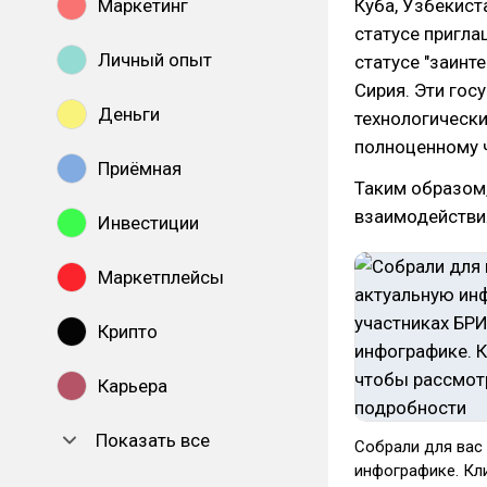
Маркетинг
Куба, Узбекист
статусе пригла
Личный опыт
статусе "заинт
Сирия. Эти гос
Деньги
технологически
полноценному 
Приёмная
Таким образом,
взаимодействия
Инвестиции
Маркетплейсы
Крипто
Карьера
Показать все
Собрали для вас
инфографике. Кл