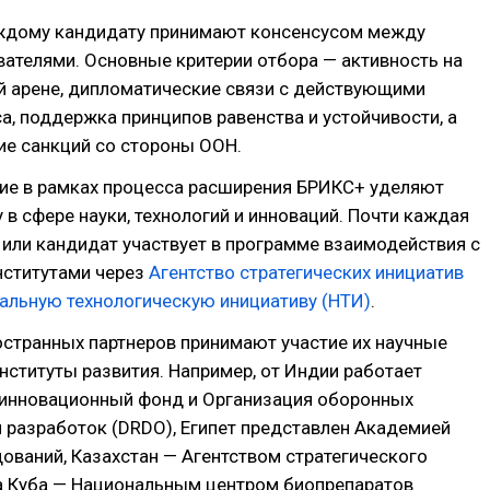
ждому кандидату принимают консенсусом между
ателями. Основные критерии отбора — активность на
 арене, дипломатические связи с действующими
а, поддержка принципов равенства и устойчивости, а
ие санкций со стороны ООН.
ие в рамках процесса расширения БРИКС+ уделяют
 в сфере науки, технологий и инноваций. Почти каждая
 или кандидат участвует в программе взаимодействия с
нститутами через
Агентство стратегических инициатив
альную технологическую инициативу (НТИ)
.
странных партнеров принимают участие их научные
нституты развития. Например, от Индии работает
инновационный фонд и Организация оборонных
 разработок (DRDO), Египет представлен Академией
ований, Казахстан — Агентством стратегического
 а Куба — Национальным центром биопрепаратов