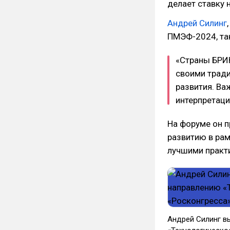
делает ставку 
Андрей Силинг
ПМЭФ-2024, так
«Страны БРИ
своими тради
развития. Ва
интерпретаци
На форуме он п
развитию в рам
лучшими практ
Андрей Силинг в