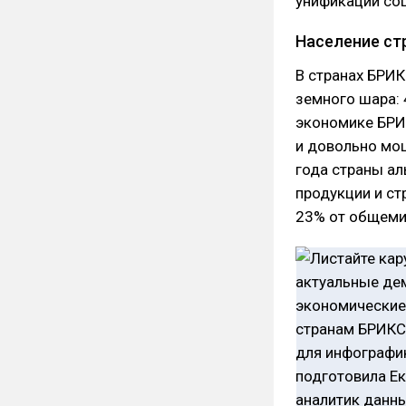
унификации соц
Население ст
В странах БРИК
земного шара: 
экономике БРИ
и довольно мо
года страны ал
продукции и ст
23% от общеми