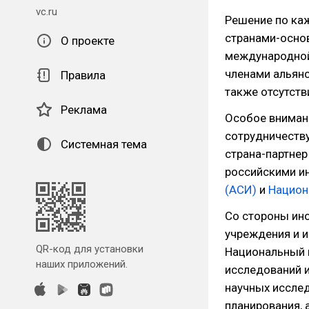
vc.ru
Решение по ка
странами-основ
О проекте
международной
членами альянс
Правила
также отсутств
Реклама
Особое вниман
сотрудничеству
Системная тема
страна-партнер
российскими и
(АСИ)
и
Национ
Со стороны ино
учреждения и и
QR-код для установки
Национальный 
наших приложений.
исследований и
научных исслед
планирования,