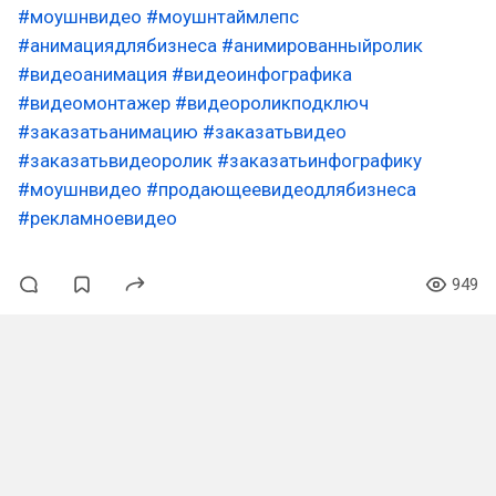
#моушнвидео
#моушнтаймлепс
#анимациядлябизнеса
#анимированныйролик
#видеоанимация
#видеоинфографика
#видеомонтажер
#видеороликподключ
#заказатьанимацию
#заказатьвидео
#заказатьвидеоролик
#заказатьинфографику
#моушнвидео
#продающеевидеодлябизнеса
#рекламноевидео
949