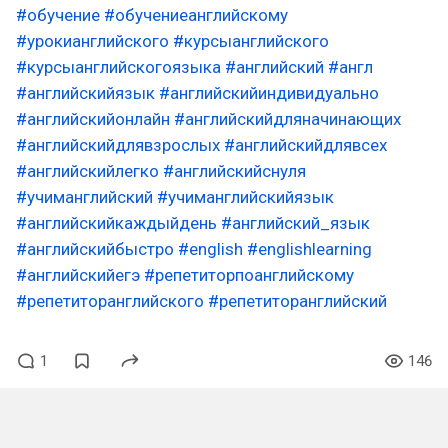
#обучение
#обучениеанглийскому
#урокианглийского
#курсыанглийского
#курсыанглийскогоязыка
#английский
#англ
#английскийязык
#английскийиндивидуально
#английскийонлайн
#английскийдляначинающих
#английскийдлявзрослых
#английскийдлявсех
#английскийлегко
#английскийснуля
#учиманглийский
#учиманглийскийязык
#английскийкаждыйдень
#английский_язык
#английскийбыстро
#english
#englishlearning
#английскийегэ
#репетиторпоанглийскому
#репетиторанглийского
#репетиторанглийский
1
146