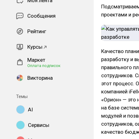
Моя лента
Подсматриваем
проектами и ре
Сообщения
Рейтинг
Курсы
Качество плани
разработку и 
Маркет
Оплата подписок
правильного пл
сотрудников. 
Викторина
этот процесс. 
компанией iFell
Темы
«Орион» — это 
на базе систем
AI
модулей и позв
сотрудников, о
Сервисы
качество бюдже