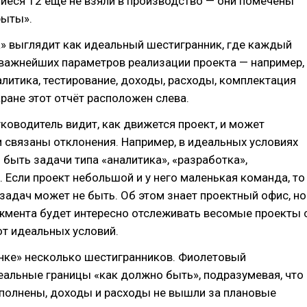
иеся 12 ещё не взяли в производство — они помечены
рыты».
» выглядит как идеальный шестигранник, где каждый
 важнейших параметров реализации проекта — например,
алитика, тестирование, доходы, расходы, комплектация
ране этот отчёт расположен слева.
уководитель видит, как движется проект, и может
м связаны отклонения. Например, в идеальных условиях
быть задачи типа «аналитика», «разработка»,
. Если проект небольшой и у него маленькая команда, то
 задач может не быть. Об этом знает проектный офис, но
жмента будет интересно отслеживать весомые проекты 
т идеальных условий.
инке» несколько шестигранников. Фиолетовый
альные границы «как должно быть», подразумевая, что
полнены, доходы и расходы не вышли за плановые