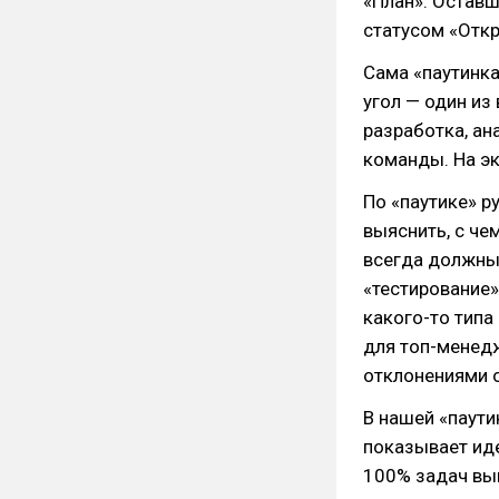
«План». Оставш
статусом «Отк
Сама «паутинка
угол — один из
разработка, ан
команды. На эк
По «паутике» р
выяснить, с че
всегда должны 
«тестирование»
какого-то типа
для топ-менед
отклонениями о
В нашей «паут
показывает иде
100% задач вы