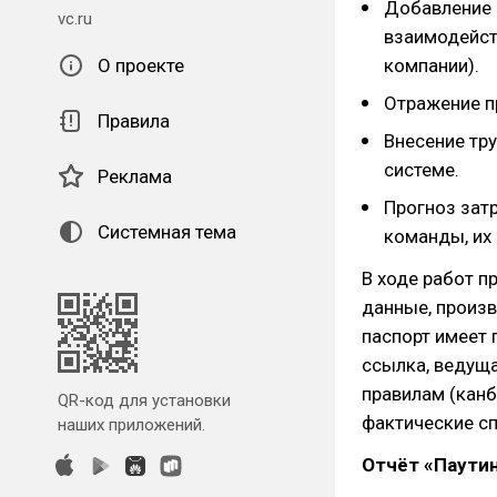
Добавление 
vc.ru
взаимодейст
О проекте
компании).
Отражение п
Правила
Внесение тру
системе.
Реклама
Прогноз затр
Системная тема
команды, их 
В ходе работ 
данные, произв
паспорт имеет 
ссылка, ведуща
правилам (канб
QR-код для установки
фактические сп
наших приложений.
Отчёт «Паути