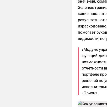
значения, кома
Зелёные границ
какие показат
результаты от 
израсходовано 
помогает руко
видимости, пог
«Модуль упра
функций для 
возможность 
отчётности в
портфеле про
решений по у
исполнительн
«Орион».