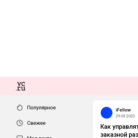
Популярное
iFellow
29.03.2023
Свежее
Как управля
заказной ра