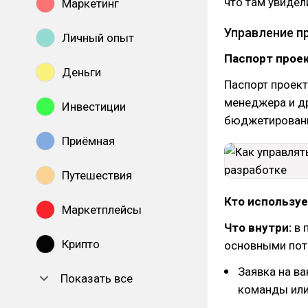
что там увидел
Маркетинг
Управление п
Личный опыт
Паспорт прое
Деньги
Паспорт проек
менеджера и др
Инвестиции
бюджетировани
Приёмная
Путешествия
Кто используе
Маркетплейсы
Что внутри:
в 
Крипто
основными потр
Заявка на в
Показать все
команды или