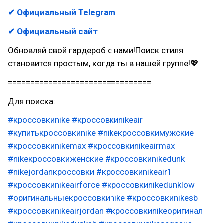
✔ Официальный Telegram
✔ Официальный сайт
Обновляй свой гардероб с нами!Поиск стиля
становится простым, когда ты в нашей группе!💖
================================
Для поиска:
#кроссовкиnike
#кроссовкиnikeair
#купитькроссовкиnike
#nikeкроссовкимужские
#кроссовкиnikemax
#кроссовкиnikeairmax
#nikeкроссовкиженские
#кроссовкиnikedunk
#nikejordanкроссовки
#кроссовкиnikeair1
#кроссовкиnikeairforce
#кроссовкиnikedunklow
#оригинальныекроссовкиnike
#кроссовкиnikesb
#кроссовкиnikeairjordan
#кроссовкиnikeоригинал