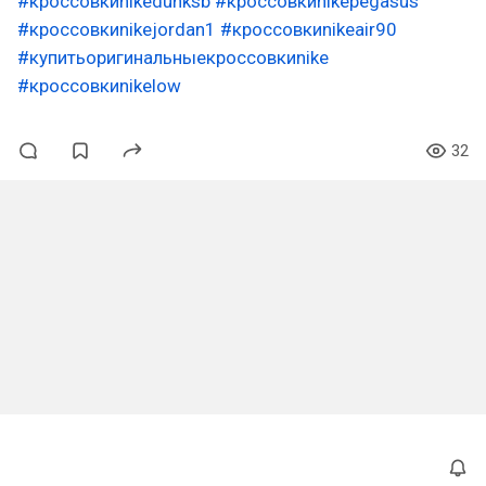
#кроссовкиnikedunksb
#кроссовкиnikepegasus
#кроссовкиnikejordan1
#кроссовкиnikeair90
#купитьоригинальныекроссовкиnike
#кроссовкиnikelow
32