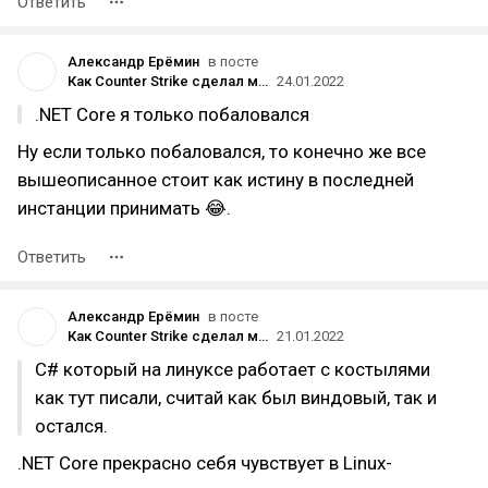
Ответить
Александр Ерёмин
в посте
Как Counter Strike сделал меня веб-разработчиком и как я открыл свою веб-студию
24.01.2022
.NET Core я только побаловался
Ну если только побаловался, то конечно же все
вышеописанное стоит как истину в последней
инстанции принимать 😂.
Ответить
Александр Ерёмин
в посте
Как Counter Strike сделал меня веб-разработчиком и как я открыл свою веб-студию
21.01.2022
C# который на линуксе работает с костылями
как тут писали, считай как был виндовый, так и
остался.
.NET Core прекрасно себя чувствует в Linux-