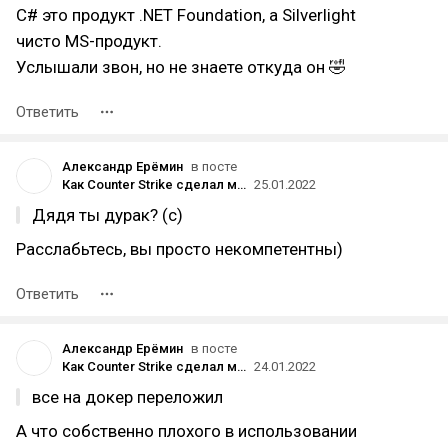
C# это продукт .NET Foundation, а Silverlight
чисто MS-продукт.
Услышали звон, но не знаете откуда он 🤣
Ответить
Александр Ерёмин
в посте
Как Counter Strike сделал меня веб-разработчиком и как я открыл свою веб-студию
25.01.2022
Дядя ты дурак? (с)
Расслабьтесь, вы просто некомпетентны)
Ответить
Александр Ерёмин
в посте
Как Counter Strike сделал меня веб-разработчиком и как я открыл свою веб-студию
24.01.2022
все на докер переложил
А что собственно плохого в использовании