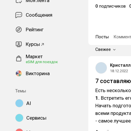
Моя лента
0
подписчиков
Сообщения
Рейтинг
Посты
Коммент
Курсы
Свежее
Маркет
eSIM для поездок
Кристалл
18.12.2022
Викторина
7 составляю
Есть несколько
Темы
1.
Встретить ег
AI
Начать подгото
всеми продукта
Сервисы
- самое лучшее