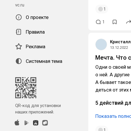
vc.ru
1
О проекте
1
Правила
Кристалл
Реклама
13.12.2022
Мечта. Что 
Системная тема
Одни о своей м
о ней. А други
А бывает такое
деться от этих
5 действий д
QR-код для установки
наших приложений.
Показать полн
1