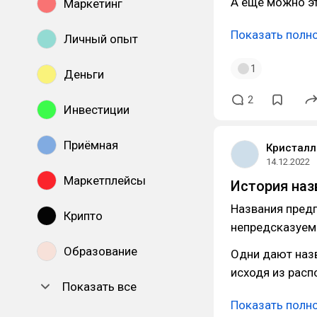
А ещё можно э
Маркетинг
Показать полн
Личный опыт
1
Деньги
2
Инвестиции
Приёмная
Кристалл
14.12.2022
Маркетплейсы
История наз
Названия пред
Крипто
непредсказуем
Образование
Одни дают назв
исходя из расп
Показать все
Показать полн