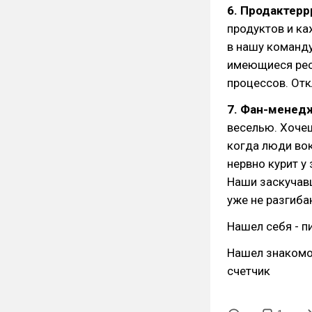
6. Продактерр
продуктов и ка
в нашу команду
имеющиеся рес
процессов. От
7. Фан-менед
веселью. Хоче
когда люди вок
нервно курит у
Наши заскучав
уже не разгиба
Нашел себя - 
Нашел знакомо
счетчик