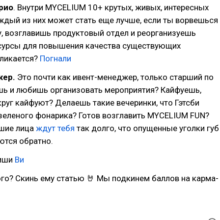
рио
. Внутри MYCELIUM 10+ крутых, живых, интересных
ждый из них может стать еще лучше, если ты ворвешься
, возглавишь продуктовый отдел и реорганизуешь
урсы для повышения качества существующих
кликается?
Погнали
жер.
Это почти как ивент-менеджер, только старший по
шь и любишь организовать мероприятия? Кайфуешь,
руг кайфуют? Делаешь такие вечеринки, что Гэтсби
 зеленого фонарика? Готов возглавить MYCELIUM FUN?
шие лица
ждут тебя
так долго, что опущенные уголки губ
ются обратно.
пиши
Ви
го? Скинь ему статью 🤘 Мы подкинем баллов на карма-