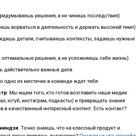
придумываешь решения, а не чинишь последствия)
еешь ворваться в деятельность и держать высокий темп)
видишь детали, считываешь контексты, задаешь нужные
 оптимальные решения, а не усложняешь себе жизнь)
ть действительно важные дела
 одно из местечек в команде ждет тебя:
стр
. Мы ищем того, кто готов возглавить наши медиа
ал, ютуб, инстаграм, подкасты) и превращать знания
в в качественный интересный контент. Есть контакт?
-ниндзя.
Точно знаешь, что на классный продукт и
нтент легко привлечь аудиторию?
Покажи на что способе