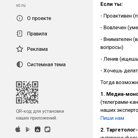
Если ты:
vc.ru
- Проактивен (
О проекте
- Вовлечен (ум
Правила
- Внимателен (
вопросы)
Реклама
- Ленив (ищешь
Системная тема
- Хочешь дела
Тогда возможно
1. Медиа-мон
(телеграмм-кан
наших эксперто
QR-код для установки
Пиши нам
наших приложений.
2. Таргетолог
интересный ко