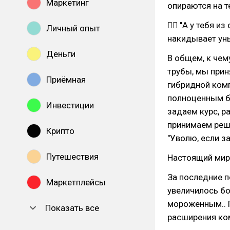
Маркетинг
опираются на т
🧝‍♀ "А у тебя 
Личный опыт
накидывает уны
Деньги
В общем, к чем
трубы, мы при
Приёмная
гибридной ком
полноценным б
Инвестиции
задаем курс, р
принимаем реше
Крипто
"Уволю, если за
Путешествия
Настоящий мир 
За последние п
Маркетплейсы
увеличилось бо
мороженным.. 
Показать все
расширения ко