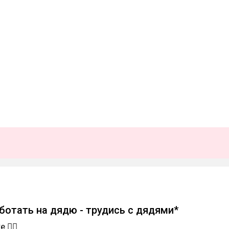
аботать на дядю - трудись с дядями*
 🧟‍♀