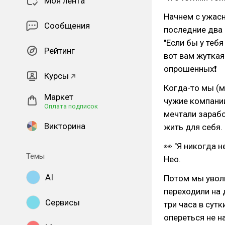
Моя лента
Начнем с ужас
Сообщения
последние два 
"Если бы у тебя
Рейтинг
вот вам жуткая 
опрошенных❗
Курсы
Когда-то мы (м
Маркет
чужие компани
Оплата подписок
мечтали зарабо
Викторина
жить для себя.
👀 "Я никогда н
Темы
Нео.
AI
Потом мы уволь
переходили на 
Сервисы
три часа в сут
опереться не н