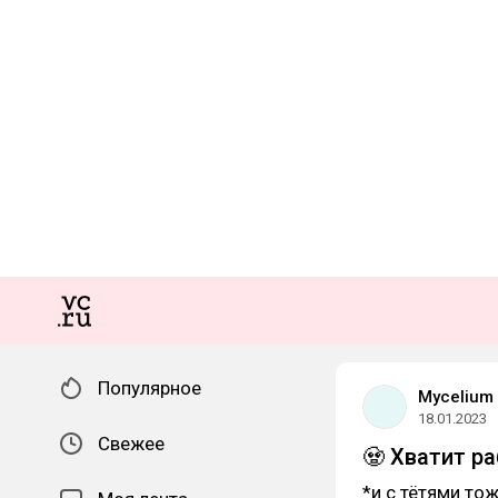
Популярное
Mycelium
18.01.2023
Свежее
🧟 Хватит р
*и с тётями тоже