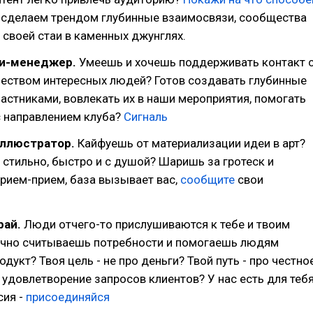
е сделаем трендом глубинные взаимосвязи, сообщества
е своей стаи в каменных джунглях.
и-менеджер.
Умеешь и хочешь поддерживать контакт 
еством интересных людей? Готов создавать глубинные
астниками, вовлекать их в наши мероприятия, помогать
с направлением клуба?
Сигналь
иллюстратор.
Кайфуешь от материализации идеи в арт?
стильно, быстро и с душой? Шаришь за гротеск и
рием-прием, база вызывает вас,
сообщите
свои
рай.
Люди отчего-то прислушиваются к тебе и твоим
очно считываешь потребности и помогаешь людям
дукт? Твоя цель - не про деньги? Твой путь - про честно
 удовлетворение запросов клиентов? У нас есть для теб
сия -
присоединяйся