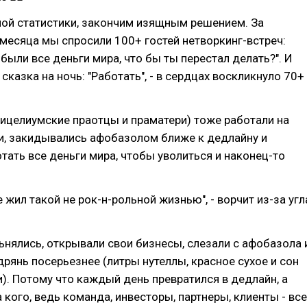
ной статистики, закончим изящным решением. За
месяца мы спросили 100+ гостей нетворкинг-встреч:
 были все деньги мира, что бы ты перестал делать?". И
сказка на ночь: "Работать", - в сердцах воскликнуло 70+
ицелиумские праотцы и праматери) тоже работали на
и, закидывались афобазолом ближе к дедлайну и
тать все деньги мира, чтобы уволиться и наконец-то
е жил такой не рок-н-рольной жизнью", - ворчит из-за угл
нялись, открывали свои бизнесы, слезали с афобазола 
дрянь посерьезнее (литры нутеллы, красное сухое и сон
ки). Потому что каждый день превратился в дедлайн, а
а кого, ведь команда, инвесторы, партнеры, клиенты - все