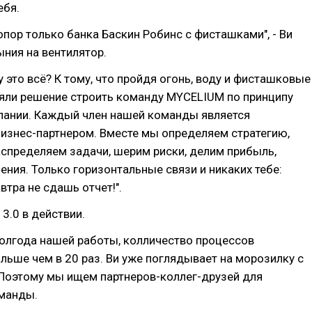
ебя.
из опор только банка Баскин Робинс с фисташками", - Ви
ния на вентилятор.
у это всё? К тому, что пройдя огонь, воду и фисташковые
няли решение строить команду MYCELIUM по принципу
пании. Каждый член нашей команды является
изнес-партнером. Вместе мы определяем стратегию,
аспределяем задачи, шерим риски, делим прибыль,
ния. Только горизонтальные связи и никаких тебе:
втра не сдашь отчет!".
3.0 в действии.
олгода нашей работы, колличество процессов
льше чем в 20 раз. Ви уже поглядывает на морозилку с
Поэтому мы ищем партнеров-коллег-друзей для
манды.