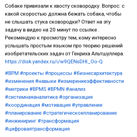
Собаке привязали к хвосту сковородку. Вопрос: с
какой скоростью должна бежать собака, чтобы
не слышать стука сковородки? Ответ на эту
задачу в видео на 20 минут по ссылке .
Рекомендую к просмотру тем, кому интересно
услышать простым языком про теорию решений
изобретательских задач от Генриха Альтшуллера.
https://disk.yandex.ru/i/w9QENsDHl_Oo-Q
#BPM
#проекты
#процессы
#бизнесархитектура
#изменения
#навыки
#измерениеэффективности
#метрики
#BPMS
#BPMN
#анализ
#системнаяаналитика
#организация
#координация
#мотивация
#управление
#планирование
#стратегическоепланирование
#инжиниринг
#трансформация
#цифроваятрансформация