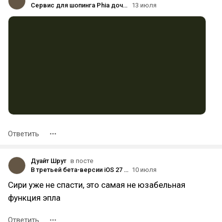
Сервис для шопинга Phia дочери Билла Гейтса уличили в накрутке продаж за счёт подмены реферальных ссылок конкурентов
13 июля
Ответить
Дуайт Шрут
в посте
В третьей бета-версии iOS 27 нашли тестовую функцию для доступа Siri AI к сторонним приложениям
10 июля
Сири уже не спасти, это самая не юзабельная
функция эпла
Ответить