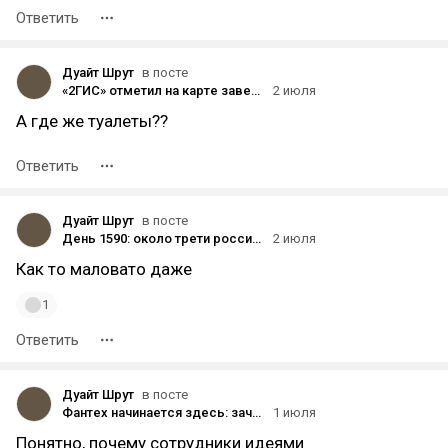
Ответить
Дуайт Шрут
в посте
«2ГИС» отметил на карте заведения, которыми больше всего интересовались пользователи в 2025 году
2 июля
А где же туалеты??
Ответить
Дуайт Шрут
в посте
День 1590: около трети россиян в 2026 году сократили число туристических поездок
2 июля
Как то маловато даже
1
Ответить
Дуайт Шрут
в посте
Фантех начинается здесь: зачем Альфа-Банку собственный «Оскар»
1 июля
Понятно, почему сотрудники идеями