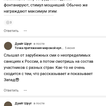
фонтанируют, стимул мощнеший. Обычно же
награждают максимум этим:
3
Ответить
Дуайт Шрут
в посте
Точка притяжения мировой культуры: каким получился первый фестиваль искусств «Человек Альфа / Alfa Human»
5 июня
Слышал от зарубежных сми о неопределимых
санкциях к России, а потом смотришь на состав
участников с разных стран. Как-то не очень
сходится с тем, что рассказывает и показывает
Запад😎
Ответить
Дуайт Шрут
в посте