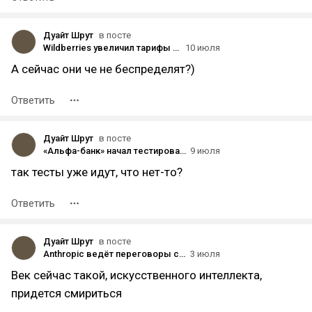
Дуайт Шрут
в посте
Wildberries увеличил тарифы на перевозку товаров со склада на склад — для тех, кто впервые подключает услугу
10 июля
А сейчас они че не беспределят?)
Ответить
Дуайт Шрут
в посте
«Альфа-банк» начал тестировать торги криптовалютой в брокерском приложении среди квалифицированных инвесторов
9 июля
так тесты уже идут, что нет-то?
Ответить
Дуайт Шрут
в посте
Anthropic ведёт переговоры с Samsung о разработке собственного ИИ-чипа — The Information
3 июля
Век сейчас такой, искусственного интеллекта,
придется смириться