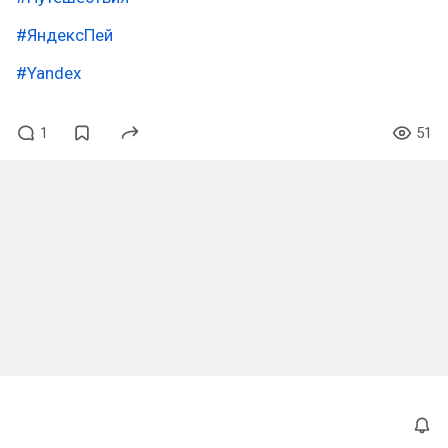
#ЯндексПей
#Yandex
1
51