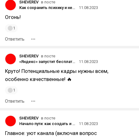
SHEVEREV
в посте
Как сохранить психику и нервы в эру роботов и ИИ
11.08.2023
Огонь!
1
Ответить
SHEVEREV
в посте
«Яндекс» запустит бесплатный курс для подготовки школьников 6-11 классов к олимпиадам по программированию
11.08.2023
Круто! Потенциальные кадры нужны всем,
особенно качественные! 🔥
1
Ответить
SHEVEREV
в посте
Начало пути: как создать и развивать Telegram-канал, или зачем стремиться к первым 1000 подписчикам
11.08.2023
Главное: уют канала (включая вопрос