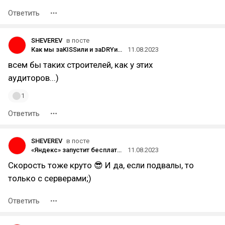
Ответить
SHEVEREV
в посте
Как мы заKISSили и заDRYили огромный аудит ✔️
11.08.2023
всем бы таких строителей, как у этих
аудиторов...)
1
Ответить
SHEVEREV
в посте
«Яндекс» запустит бесплатный курс для подготовки школьников 6-11 классов к олимпиадам по программированию
11.08.2023
Скорость тоже круто 😎 И да, если подвалы, то
только с серверами;)
Ответить