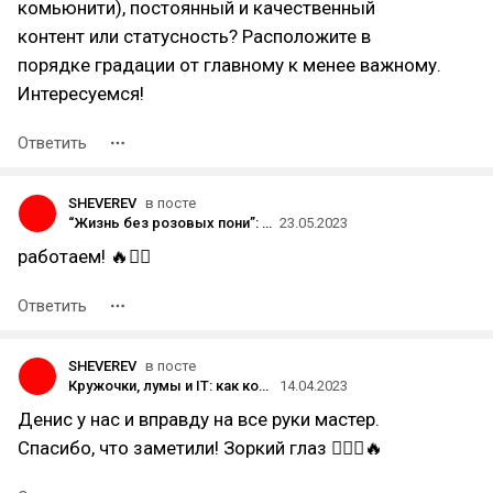
комьюнити), постоянный и качественный
контент или статусность? Расположите в
порядке градации от главному к менее важному.
Интересуемся!
Ответить
SHEVEREV
в посте
“Жизнь без розовых пони”: как мы делали дизайн для дистанционной системы обучения
23.05.2023
работаем! 🔥✌🏼
Ответить
SHEVEREV
в посте
Кружочки, лумы и IT: как коммуницировать с заказчиками честно, прозрачно и без проблем. Советуем, шерим, отчитываемся
14.04.2023
Денис у нас и вправду на все руки мастер.
Спасибо, что заметили! Зоркий глаз 🙋🏻‍♂️🔥