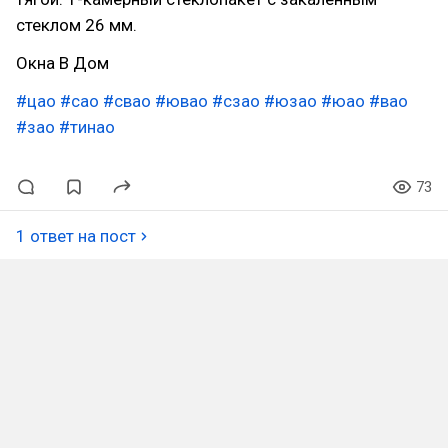
стеклом 26 мм.
Окна В Дом
#цао
#сао
#свао
#ювао
#сзао
#юзао
#юао
#вао
#зао
#тинао
73
1 ответ на пост