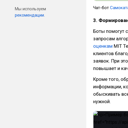
Чат-бот
Самокат
Мы используем
рекомендации.
3. Формирова
Боты помогут с
запросам алго
оценкам
MIT Te
клиентов благо
заявок. При эт
повышает и ка
Кроме того, об
информации, ко
обыскивать вс
нужной.