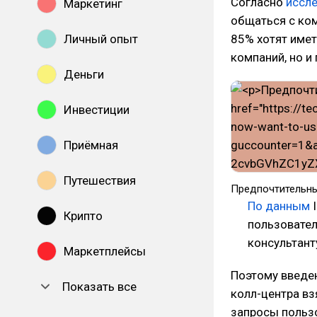
Согласно
иссл
Маркетинг
общаться с ком
Личный опыт
85% хотят имет
компаний, но и 
Деньги
Инвестиции
Приёмная
Путешествия
Предпочтительны
По
данным
I
Крипто
пользовател
консультант
Маркетплейсы
Поэтому введен
Показать все
колл-центра вз
запросы польз