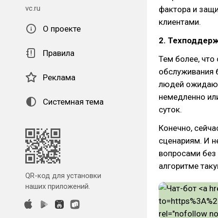
vc.ru
фактора и защ
клиентами.
О проекте
2. Техподдерж
Правила
Тем более, что
обслуживания 
Реклама
людей ожидают
немедленно или
Системная тема
суток.
Конечно, сейча
сценариям. И н
вопросами без
алгоритме так
QR-код для установки
наших приложений.