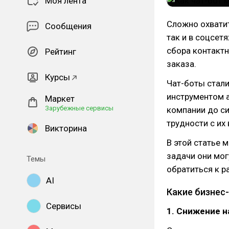
Моя лента
Сложно охватит
Сообщения
так и в соцсет
сбора контакт
Рейтинг
заказа.
Курсы
Чат-боты стали
инструментом а
Маркет
Зарубежные сервисы
компании до с
трудности с их
Викторина
В этой статье 
задачи они мог
Темы
обратиться к р
AI
Какие бизнес
Сервисы
1. Снижение н