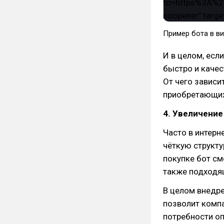
Пример бота в в
И в целом, есл
быстро и качес
От чего зависи
приобретающих
4. Увеличени
Часто в интерн
чёткую структу
покупке бот см
также подходящ
В целом внедре
позволит комп
потребности оп