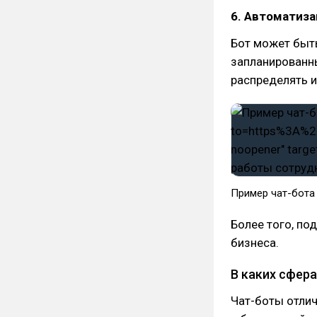
6. Автоматиз
Бот может быт
запланированны
распределять и
Пример чат-бот
Более того, п
бизнеса.
В каких сфер
Чат-боты отлич