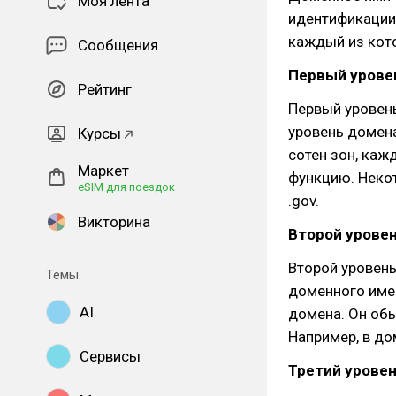
Моя лента
идентификации 
каждый из кот
Сообщения
Первый урове
Рейтинг
Первый уровень
уровень домена
Курсы
сотен зон, каж
Маркет
функцию. Некото
eSIM для поездок
.gov.
Викторина
Второй уровен
Второй уровень
Темы
доменного имен
AI
домена. Он обы
Например, в до
Сервисы
Третий уровен