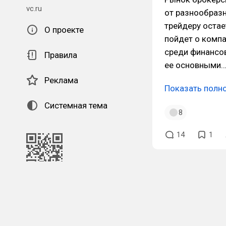
vc.ru
от разнообразн
трейдеру остае
О проекте
пойдет о компа
среди финансов
Правила
ее основными
Реклама
Показать полн
Системная тема
8
14
1
QR-код для установки
наших приложений.