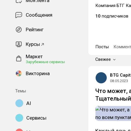
Моя лента
Компания БТГ Ка
Сообщения
10
подписчиков
Рейтинг
Курсы
Посты
Коммент
Маркет
Свежее
Зарубежные сервисы
Викторина
BTG Capit
08.05.2023
Что может, 
Темы
Тщательный 
AI
Сервисы
Каждый день я