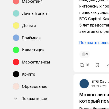
Маркетинг
интересных пр
неплохих услов
Личный опыт
BTG Capital. К
5 лет предоста
Деньги
заметил его ра
Приёмная
Показать полн
Инвестиции
9
Маркетплейсы
16
Крипто
BTG Capit
Образование
29.03.2023
Можно ли на
Показать все
который по
Рынок брокерск