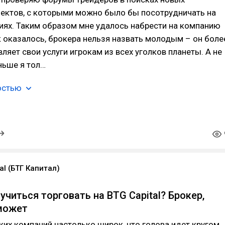
оектов, с которыми можно было бы посотрудничать на
иях. Таким образом мне удалось набрести на компанию
ак оказалось, брокера нельзя назвать молодым – он боле
вляет свои услуги игрокам из всех уголков планеты. А не
ньше я тол…
остью
al (БТГ Капитал)
учиться торговать на BTG Capital? Брокер,
может
их компаний настолько широк, что голова идет кругом