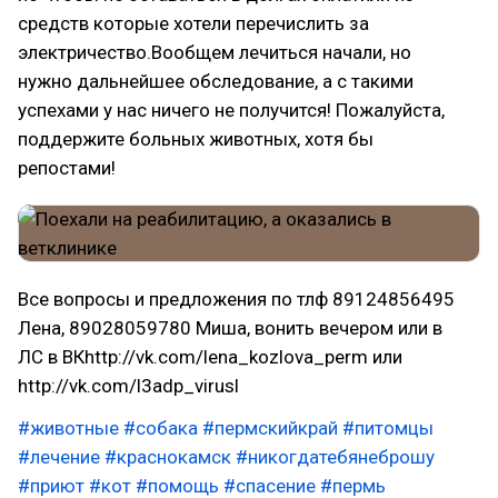
средств которые хотели перечислить за
электричество.Вообщем лечиться начали, но
нужно дальнейшее обследование, а с такими
успехами у нас ничего не получится! Пожалуйста,
поддержите больных животных, хотя бы
репостами!
Все вопросы и предложения по тлф 89124856495
Лена, 89028059780 Миша, вонить вечером или в
ЛС в ВКhttp://vk.com/lena_kozlova_perm или
http://vk.com/l3adp_virusl
#животные
#собака
#пермскийкрай
#питомцы
#лечение
#краснокамск
#никогдатебянеброшу
#приют
#кот
#помощь
#спасение
#пермь