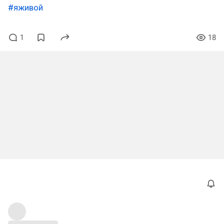
#яживой
1
18