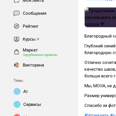
Моя лента
Сообщения
Рейтинг
Благородный са
Курсы
Глубокий синий
Маркет
благородную ст
Зарубежные сервисы
Отлично сочет
Викторина
качество швов,
больше всего г
Темы
Мы, MOIIA, не 
AI
Размер универс
Сервисы
Спасибо за фо
#Чтонадеть
#о