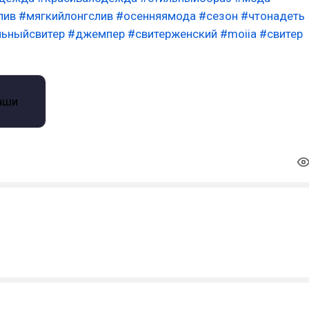
лив
#мягкийлонгслив
#осенняямода
#сезон
#чтонадеть
льныйсвитер
#джемпер
#свитерженский
#moiia
#свитер