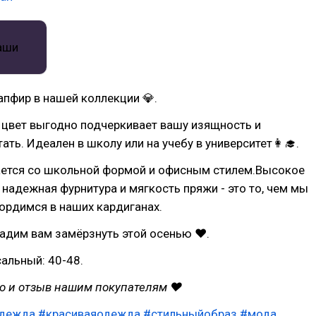
пфир в нашей коллекции 💎.
 цвет выгодно подчеркивает вашу изящность и
ать. Идеален в школу или на учебу в университет👩‍🎓.
ается со школьной формой и офисным стилем.Высокое
 надежная фурнитура и мягкость пряжи - это то, чем мы
ордимся в наших кардиганах.
дадим вам замёрзнуть этой осенью ❤.
альный: 40-48.
то и отзыв нашим покупателям ❤
дежда
#красиваяодежда
#стильныйобраз
#мода