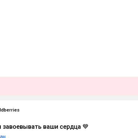
ldberries
завоевывать ваши сердца 💙
ган