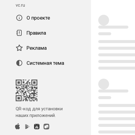
vc.ru
О проекте
Правила
Реклама
Системная тема
QR-код для установки
наших приложений.