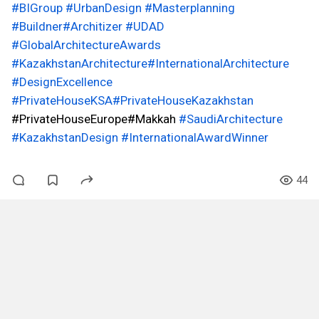
#BIGroup
#UrbanDesign
#Masterplanning
#Buildner
#Architizer
#UDAD
#GlobalArchitectureAwards
#KazakhstanArchitecture
#InternationalArchitecture
#DesignExcellence
#PrivateHouseKSA
#PrivateHouseKazakhstan
#PrivateHouseEurope#Makkah
#SaudiArchitecture
#KazakhstanDesign
#InternationalAwardWinner
44