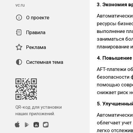
3. Экономия в
vc.ru
Автоматически
О проекте
ресурсы бизнес
выполнение пла
Правила
заниматься бол
планирование и
Реклама
4. Повышение
Системная тема
AFT-платежи о
безопасности 
помощью совре
снижает риск 
5. Улучшенный
QR-код для установки
наших приложений.
Автоматически
облегчает учет
легко отслежив