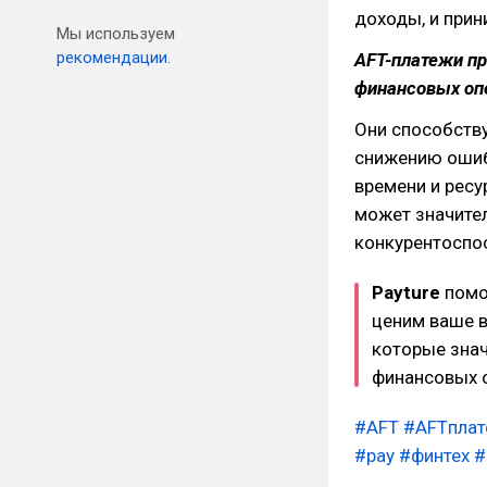
доходы, и при
Мы используем
рекомендации.
AFT-платежи п
финансовых опе
Они способств
снижению ошиб
времени и ресу
может значите
конкурентоспо
Payture
помо
ценим ваше в
которые зна
финансовых 
#AFT
#AFTпла
#pay
#финтех
#