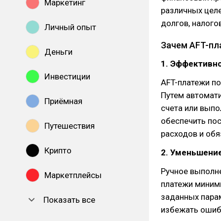
Маркетинг
различных целе
долгов, налого
Личный опыт
Зачем AFT-пл
Деньги
1. Эффективн
Инвестиции
AFT-платежи по
Путем автомат
Приёмная
счета или выпо
обеспечить пос
Путешествия
расходов и обя
Крипто
2. Уменьшени
Ручное выполне
Маркетплейсы
платежи миними
заданных пара
Показать все
избежать ошибо