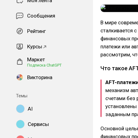
Моя лента
Сообщения
В мире совреме
сталкивается 
Рейтинг
финансовых про
Курсы
платежи или ав
рассмотрим, чт
Маркет
Подписка ChatGPT
Что такое AF
Викторина
AFT-платежи 
механизм ав
Темы
счетами без 
установлены 
AI
заданным пр
Сервисы
Основной цель
финансовых пр