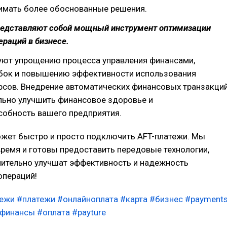
нимать более обоснованные решения.
редставляют собой мощный инструмент оптимизации
раций в бизнесе.
уют упрощению процесса управления финансами,
ок и повышению эффективности использования
рсов. Внедрение автоматических финансовых транзакци
льно улучшить финансовое здоровье и
собность вашего предприятия.
жет быстро и просто подключить AFT-платежи. Мы
ремя и готовы предоставить передовые технологии,
чительно улучшат эффективность и надежность
операций!
тежи
#платежи
#онлайноплата
#карта
#бизнес
#payment
финансы
#оплата
#payture