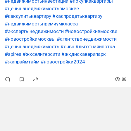
#недвижимостьинвестиции
#покупкаквартиры
#ценынанедвижимостьвмоскве
#каккупитьквартиру
#какпродатьквартиру
#недвижимостьпремиумкласса
#экспертынедвижимости
#новостройкивмоскве
#новостройкимосквы
#агентствонедвижимости
#ценынанедвижимость
#счвн
#льготнаяипотка
#spires
#жкселигерсити
#жкдискаверипарк
#жкпраймтайм
#новостройки2024
88