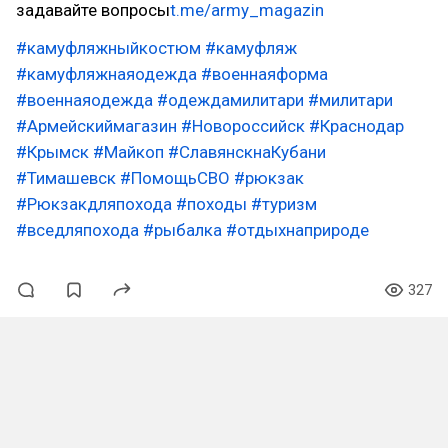
задавайте вопросы
t.me/army_magazin
#камуфляжныйкостюм
#камуфляж
#камуфляжнаяодежда
#военнаяформа
#военнаяодежда
#одеждамилитари
#милитари
#Армейскиймагазин
#Новороссийск
#Краснодар
#Крымск
#Майкоп
#СлавянскнаКубани
#Тимашевск
#ПомощьСВО
#рюкзак
#Рюкзакдляпохода
#походы
#туризм
#вседляпохода
#рыбалка
#отдыхнаприроде
327