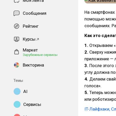
Моя лента
На смартфонах 
Сообщения
помощью можно
сообщениях. Ра
Рейтинг
Как это сдела
Курсы
1.
Открываем «Б
Маркет
2.
Сверху нажим
Зарубежные сервисы
приложение — 
Викторина
3.
После этого 
углу должна по
4.
Делаем свай
Темы
голоса».
AI
5.
Теперь можно
или роботизиро
Сервисы
IT-Лайфхаки, С