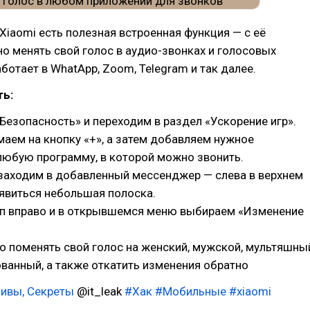
Xiaomi есть полезная встроенная функция — с её
 менять свой голос в аудио-звонках и голосовых
ботает в WhatApp, Zoom, Telegram и так далее.
ть:
езопасность» и переходим в раздел «Ускорение игр».
аем на кнопку «+», а затем добавляем нужное
любую программу, в которой можно звонить.
заходим в добавленный мессенджер — слева в верхнем
явиться небольшая полоска.
п вправо и в открывшемся меню выбираем «Изменение
 поменять свой голос на женский, мужской, мультяшны
ванный, а также откатить изменения обратно
ливы, Секреты
@it_leak
#Хак
#Мобильные
#xiaomi