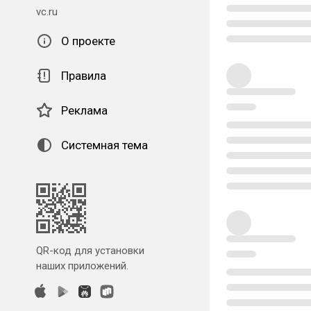
vc.ru
О проекте
Правила
Реклама
Системная тема
QR-код для установки
наших приложений.