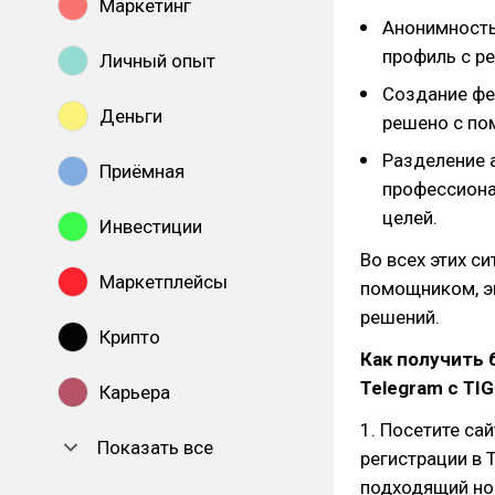
Маркетинг
Анонимность
профиль с р
Личный опыт
Создание фе
Деньги
решено с по
Разделение 
Приёмная
профессиона
целей.
Инвестиции
Во всех этих с
Маркетплейсы
помощником, э
решений.
Крипто
Как получить
Telegram с TI
Карьера
1. Посетите са
Показать все
регистрации в 
подходящий но