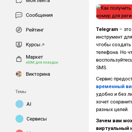
Моя лента
Сообщения
Telegram
– это
Рейтинг
инструмент для
Курсы
чтобы создать 
телефона. Но чт
Маркет
воспользуйтес
eSIM для поездок
SMS.
Викторина
Сервис предос
временный ви
Темы
удобно и без л
хочет сохранит
AI
разных целей.
Сервисы
Зачем вам мо
виртуальный н