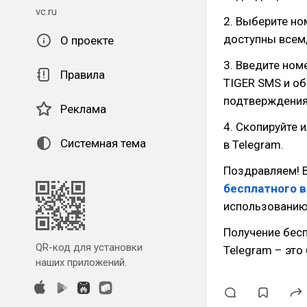
vc.ru
2. Выберите но
доступны всем
О проекте
3. Введите ном
Правила
TIGER SMS и об
подтверждения
Реклама
4. Скопируйте 
Системная тема
в Telegram.
Поздравляем! 
бесплатного 
использованию
Получение бесп
QR-код для установки
Telegram – это
наших приложений.