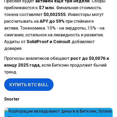
Пресейл будет
активен еще три недели
. Сборы
приближаются к
$7 млн.
Финальная стоимость
токена составляет
$0,002555.
Инвесторы могут
рассчитывать на
APY до 59%
при стейкинге
актива. Токеномика: 10% - на эирдропы, 15% - на
сжигание, остальное на ликвидность и развитие.
Аудиты от
SolidProof и Coinsult
добавляют
доверия.
Прогнозы аналитиков обещают
рост до $0,0076 к
концу 2025 года,
если Биткоин продолжит бычий
тренд.
КУПИТЬ BTC BULL
Snorter