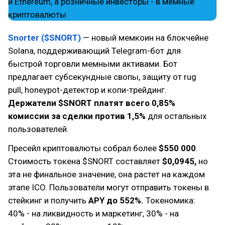
Snorter ($SNORT)
— новый мемкоин на блокчейне
Solana, поддерживающий Telegram-бот для
быстрой торговли мемными активами. Бот
предлагает субсекундные свопы, защиту от rug
pull, honeypot-детектор и копи-трейдинг.
Держатели $SNORT платят всего 0,85%
комиссии за сделки против 1,5%
для остальных
пользователей.
Пресейл криптовалюты собрал более
$550 000
.
Стоимость токена $SNORT составляет
$0,0945,
но
эта не финальное значение, она растет на каждом
этапе ICO. Пользователи могут отправить токены в
стейкинг и получить
APY до 552%.
Токеномика:
40% - на ликвидность и маркетинг, 30% - на