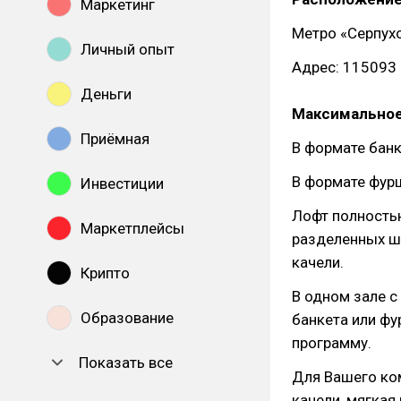
Маркетинг
Метро «Серпухо
Личный опыт
Адрес: 115093 
Деньги
Максимальное
Приёмная
В формате банк
В формате фурш
Инвестиции
Лофт полностью
Маркетплейсы
разделенных ш
качели.
Крипто
В одном зале 
Образование
банкета или фу
программу.
Показать все
Для Вашего ко
качели, мягкая