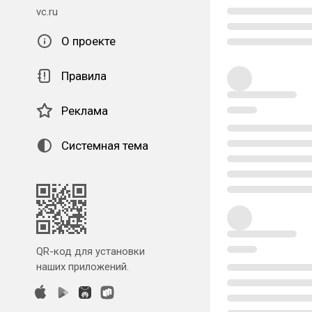
vc.ru
О проекте
Правила
Реклама
Системная тема
QR-код для установки
наших приложений.