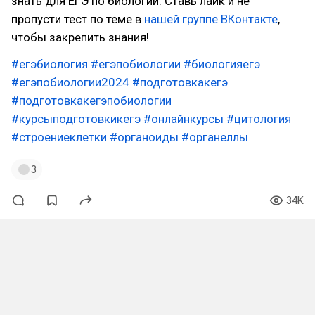
знать для ЕГЭ по биологии. Ставь лайк и не
пропусти тест по теме в
нашей группе ВКонтакте
,
чтобы закрепить знания!
#егэбиология
#егэпобиологии
#биологияегэ
#егэпобиологии2024
#подготовкакегэ
#подготовкакегэпобиологии
#курсыподготовкикегэ
#онлайнкурсы
#цитология
#строениеклетки
#органоиды
#органеллы
3
34K