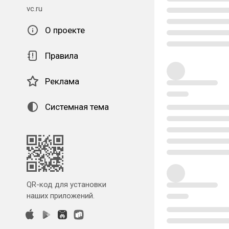
vc.ru
О проекте
Правила
Реклама
Системная тема
QR-код для установки
наших приложений.