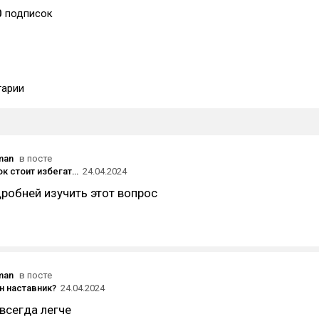
0
подписок
арии
man
в посте
Каких ошибок стоит избегать при поиске инвестиций?
24.04.2024
робней изучить этот вопрос
man
в посте
н наставник?
24.04.2024
всегда легче