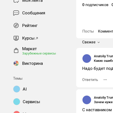
Моя лента
0
подписчиков
Сообщения
Рейтинг
Посты
Коммент
Курсы
Свежее
Маркет
Зарубежные сервисы
Anatoliy Tru
Викторина
Надо будет под
Темы
Ответить
AI
Anatoliy Tru
Сервисы
Зачем нуже
С наставником 