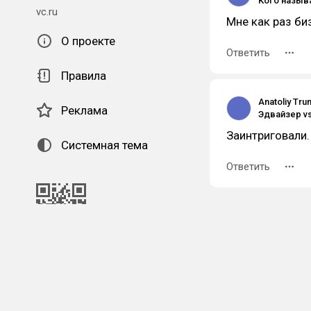
Кого назыв
vc.ru
Мне как раз би
О проекте
Ответить
Правила
Anatoliy Tru
Реклама
Заинтриговали.
Системная тема
Ответить
QR-код для установки
наших приложений.