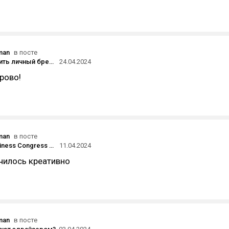
man
в посте
Как выстроить личный бренд? Ключевые моменты
24.04.2024
рово!
man
в посте
📣 Legat Business Congress Online на более чем 12 000 участников!
11.04.2024
училось креативно
man
в посте