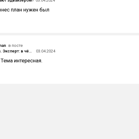
ают эдвайзером?
03.04.2024
знес план нужен был
man
в посте
Эдвайзер vs. Эксперт: в чём отличия?
03.04.2024
 Тема интересная.