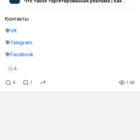
Что такое таргетированная реклама | Как она выглядит | Какие модели оплаты есть
Контакты:
🎯
VK
🎯
Telegram
🎯
Facebook
4
4
1
1.6K