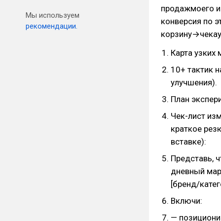
продажмоего ин
Мы используем
конверсия по 
рекомендации.
корзину→чекаут
Карта узких 
10+ тактик 
улучшения).
План экспери
Чек-лист изм
краткое рез
вставке):
Представь, ч
дневный мар
[бренд/кате
Включи:
— позициони