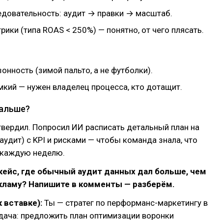
едовательность: аудит → правки → масштаб.
ики (типа ROAS < 250%) — понятно, от чего плясать.
зонность (зимой пальто, а не футболки).
мкий — нужен владелец процесса, кто дотащит.
альше?
вердил. Попросил ИИ расписать детальный план на
аудит) с KPI и рисками — чтобы команда знала, что
 каждую неделю.
с кейс, где обычный аудит данных дал больше, чем
кламу? Напишите в комменты — разберём.
к вставке):
Ты — стратег по перформанс-маркетингу в
дача: предложить план оптимизации воронки