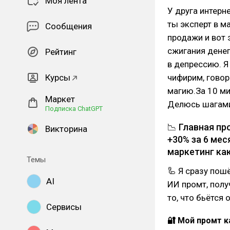
Моя лента
У друга интерн
ты эксперт в м
Сообщения
продажи и вот 
сжигания денег
Рейтинг
в депрессию. Я
Курсы
чифирим, говор
магию.За 10 ми
Маркет
Делюсь шагами
Подписка ChatGPT
📉 Главная пр
Викторина
+30% за 6 мес
маркетинг как
Темы
🦾 Я сразу пош
AI
ИИ промт, полу
то, что бьётся 
Сервисы
🔐 Мой промт 