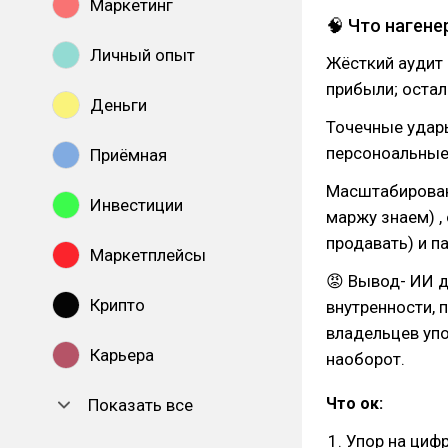
Маркетинг
🧠 Что наген
Личный опыт
Жёсткий аудит 
прибыли; остал
Деньги
Точечные удар
персоноальные 
Приёмная
Масштабировани
Инвестиции
маржу знаем) ,
продавать) и па
Маркетплейсы
😡 Вывод- ИИ д
Крипто
внутренности, 
владельцев упо
Карьера
наоборот.
Что ок:
Показать все
Упор на циф