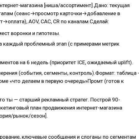
тернет-магазина [ниша/ассортимент].Дано: текущая
этапам (сеанс→просмотр карточки→добавление в
→оплата), AOV, CAC, CR по каналам.Сделай:
мест воронки и гипотезы.
на каждый проблемный этап (с примерами метрик
ментов на 6 недель (приоритет ICE, ожидаемый uplift).
ерения (события, сегменты, контроль).Формат: таблица 
юме «что делаем в первую очередь»Промт (готов к
то ты — старший рекламный стратег. Построй 90-
кетинговый план продвижения интернет-магазина
гория/рынок/сезон].
рование, ключевые сообщения и слоганы по сегментам