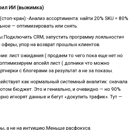
ерил ИИ (выжимка)
(стоп-кран):-Анализ ассортимента: найти 20% SKU = 80%
ьное — оптимизировать или снять.
ы:Подключить CRM, запустить программу лояльности+
оферы, упор на возврат прошлых клиентов.
е: лист ожидания ( продаем то чего пока еще нет но
 оптимизируем апсейл лист ( допники что можно
ртнерки с блогерами за результат а не за показы.
ействует как нормальный системный аналитик: сначала
потом бюджет. Это и гениально, и очевидно — но 90%
рно игнорят данные и бегут «докупить трафик». Тут —
ры, а не на интуицию.Меньше расфокуса.