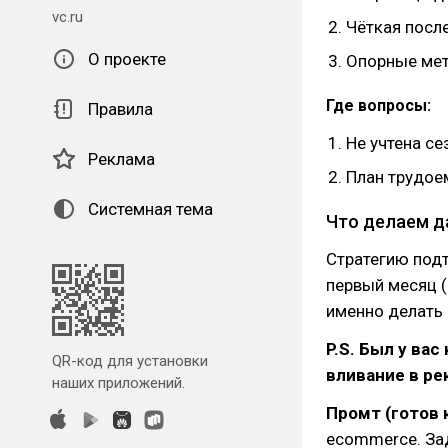
vc.ru
Чёткая посл
О проекте
Опорные метр
Где вопросы:
Правила
Не учтена се
Реклама
План трудое
Системная тема
Что делаем д
Стратегию подт
первый месяц (
именно делать
P.S. Был у ва
QR-код для установки
вливание в ре
наших приложений.
Промт (готов 
ecommerce. За