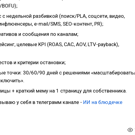
/BOFU);
с недельной разбивкой (поиск/PLA, соцсети, видео,
нфлюенсеры, e-mail/SMS, SEO-контент, PR);
еативов и сообщения по каналам;
синг, целевые KPI (ROAS, CAC, AOV, LTV-payback),
естов и критерии остановки;
ые точки: 30/60/90 дней с решениями «масштабировать
ключить».
ицы + краткий мему на 1 страницу для собственника.
ываю у себя в телеграмм канале -
ИИ на блюдечке