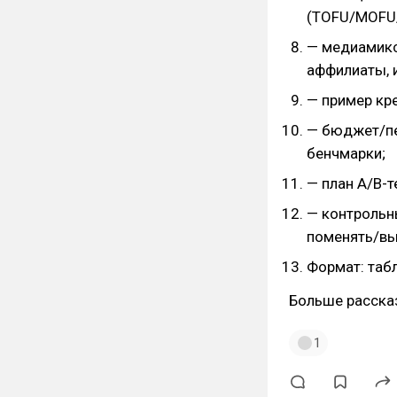
(TOFU/MOFU
— медиамикс 
аффилиаты, и
— пример кр
— бюджет/пей
бенчмарки;
— план A/B-т
— контрольн
поменять/вы
Формат: табл
Больше рассказ
1