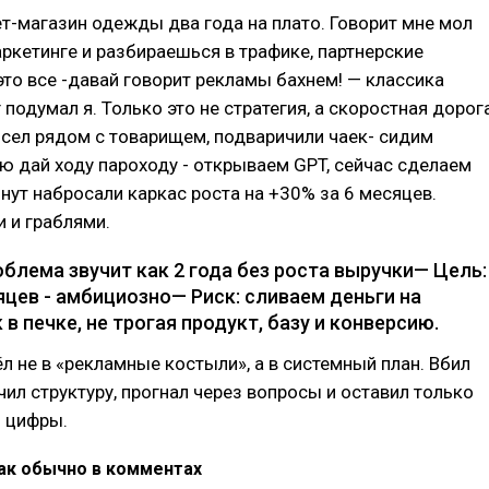
ет-магазин одежды два года на плато. Говорит мне мол
аркетинге и разбираешься в трафике, партнерские
это все -давай говорит рекламы бахнем! — классика
 подумал я. Только это не стратегия, а скоростная дорог
 сел рядом с товарищем, подваричили чаек- сидим
ю дай ходу пароходу - открываем GPT, сейчас сделаем
нут набросали каркас роста на +30% за 6 месяцев.
 и граблями.
облема звучит как 2 года без роста выручки— Цель:
яцев - амбициозно— Риск: сливаем деньги на
 в печке, не трогая продукт, базу и конверсию.
ёл не в «рекламные костыли», а в системный план. Вбил
чил структуру, прогнал через вопросы и оставил только
о цифры.
как обычно в комментах