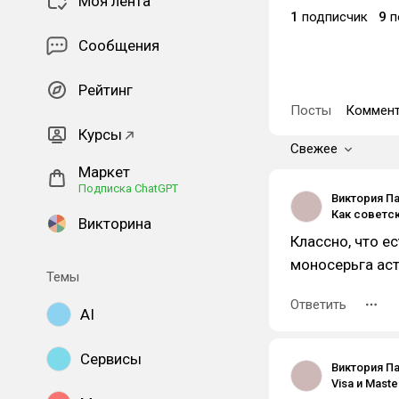
Моя лента
1
подписчик
9
п
Сообщения
Рейтинг
Посты
Коммент
Курсы
Свежее
Маркет
Подписка ChatGPT
Виктория П
Викторина
Классно, что е
моносерьга аст
Темы
Ответить
AI
Сервисы
Виктория П