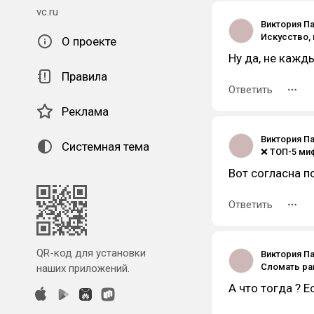
vc.ru
Виктория П
О проекте
Ну да, не кажд
Правила
Ответить
Реклама
Виктория П
Системная тема
Вот согласна 
Ответить
QR-код для установки
Виктория П
наших приложений.
А что тогда ? 