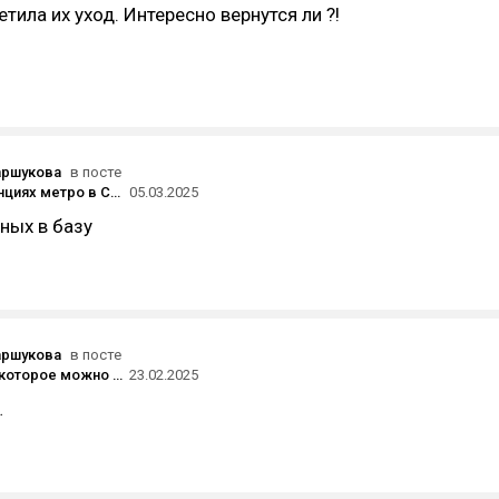
тила их уход. Интересно вернутся ли ?!
аршукова
в посте
На двух станциях метро в Санкт-Петербурге запустили оплату проезда «лицом»
05.03.2025
ных в базу
аршукова
в посте
Искусство, которое можно носить: топ-5 ювелирных украшений, вдохновленных шедеврами живописи
23.02.2025
…