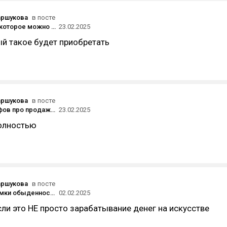
аршукова
в посте
Искусство, которое можно носить: топ-5 ювелирных украшений, вдохновленных шедеврами живописи
23.02.2025
ый такое будет приобретать
аршукова
в посте
❌ ТОП-5 мифов про продажи на Авито, из-за которых ты теряешь деньги 💸
23.02.2025
полностью
аршукова
в посте
Сломать рамки обыденности, или как Рене Магритт превратился в эффектные ювелирные украшения
02.02.2025
Если это НЕ просто зарабатывание денег на искусстве