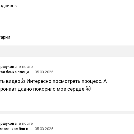
одписок
арии
аршукова
в посте
Как советская банка специй, алюминиевый конструктор и Неваляшка стали ювелирными украшениями
05.03.2025
сть видео👍 Интересно посмотреть процесс. А
ронавт давно покорило мое сердце 😻
аршукова
в посте
Visa и Mastercard: камбэк в Россию. Надежды, реальность и альтернативы.
05.03.2025