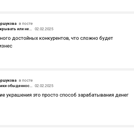
аршукова
в посте
Кофейня: открывать или нет? 5 трендов в кофейном бизнесе на 2025 год.
02.02.2025
ного достойных конкурентов, что сложно будет
изнес
аршукова
в посте
Сломать рамки обыденности, или как Рене Магритт превратился в эффектные ювелирные украшения
02.02.2025
ие украшения это просто способ зарабатывания денег