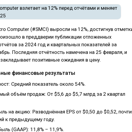
cro Computer (#SMCI) выросли на 12%, достигнув отметк
произошло в преддверии публикации отложенных
тчётов за 2024 год и квартальных показателей за
абрь. Последняя отчётность намечена на 25 февраля, и
 закладывает позитивные ожидания в цену.
ьные финансовые результаты
рост: Средний показатель около 54%.
ый объём продаж: От $5,6 до $5,7 млрд за 2 квартал
ль на акцию: Разводнённая EPS от $0,50 до $0,52, почти
ий к предыдущему году.
ыль (GAAP): 11,8% – 11,9%.