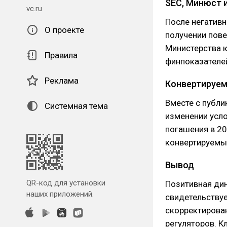
SEC, Минюст 
vc.ru
После негативн
О проекте
получении пове
Министерства ю
Правила
финпоказателей
Реклама
Конвертируем
Вместе с публи
Системная тема
изменении усл
погашения в 20
конвертируемых
Вывод
QR-код для установки
Позитивная ди
наших приложений.
свидетельствуе
скорректирован
регуляторов. 