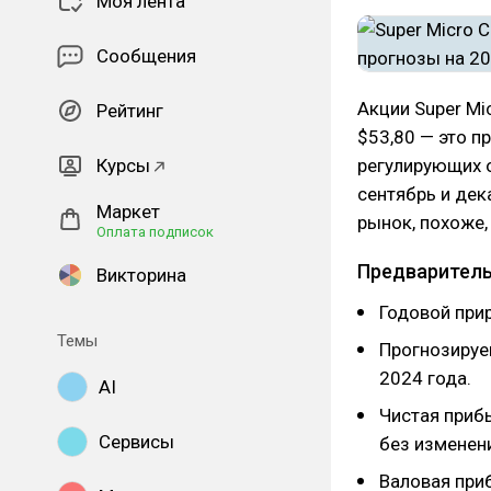
Моя лента
Сообщения
Акции Super Mi
Рейтинг
$53,80 — это 
Курсы
регулирующих о
сентябрь и дек
Маркет
рынок, похоже,
Оплата подписок
Предварител
Викторина
Годовой при
Темы
Прогнозируем
2024 года.
AI
Чистая прибы
Сервисы
без изменен
Валовая приб