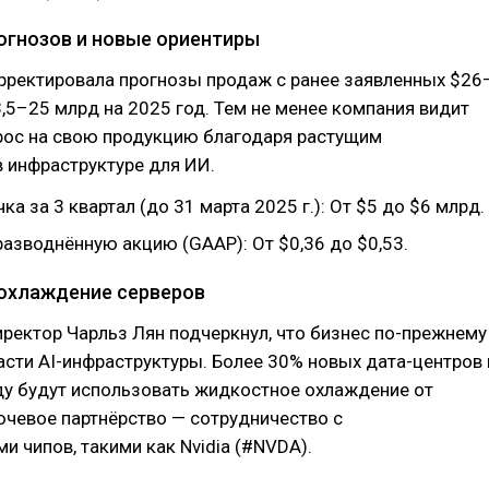
огнозов и новые ориентиры
рректировала прогнозы продаж с ранее заявленных $26
,5–25 млрд на 2025 год. Тем не менее компания видит
рос на свою продукцию благодаря растущим
 инфраструктуре для ИИ.
ка за 3 квартал (до 31 марта 2025 г.): От $5 до $6 млрд.
азводнённую акцию (GAAP): От $0,36 до $0,53.
и охлаждение серверов
ректор Чарльз Лян подчеркнул, что бизнес по-прежнему
асти AI-инфраструктуры. Более 30% новых дата-центров 
у будут использовать жидкостное охлаждение от
ючевое партнёрство — сотрудничество с
и чипов, такими как Nvidia (#NVDA).