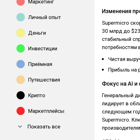
Маркетинг
Изменения пр
Личный опыт
Supermicro ско
30 млрд до $23
Деньги
стабильный сп
потребностям в
Инвестиции
Чистая выруч
Приёмная
Прибыль на р
Путешествия
Фокус на AI 
Крипто
Генеральный ди
лидирует в обл
Маркетплейсы
следующем год
Supermicro. Кл
Показать все
производителям