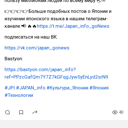
пользу миллионам людей по всему миру 🌏🎌
👉👉👉👉Больше подобных постов о Японии и
изучении японского языка в нашем телеграм-
канале:📢 🔥🔥
https://t.me/Japan_info_goNews
подписаться на наш ВК:
https://vk.com/japan_gonews
Bastyon:
https://bastyon.com/japan_info?
ref=PPzcGafQm7Y7Z7kGFqgJywSyEnLyd2srN9
#JPI
#JAPAN_info
#Культура_Японии
#Япония
#Технологии
40