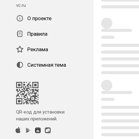
vc.ru
О проекте
Правила
Реклама
Системная тема
QR-код для установки
наших приложений.