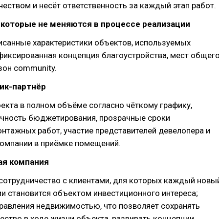
еством и несёт ответственность за каждый этап работ.
 которые не меняются в процессе реализации
исанные характеристики объектов, используемых
фиксированная концепция благоустройства, мест общег
зон community.
чик-партнёр
екта в полном объёме согласно чёткому графику,
чность бюджетирования, прозрачные сроки
нтажных работ, участие представителей девелопера и
омпании в приёмке помещений.
ая компания
сотрудничество с клиентами, для которых каждый новы
и становится объектом инвестиционного интереса;
равления недвижимостью, что позволяет сохранять
ество в ходе жизни объекта, развивать концепции,