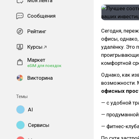
Моя лента
Сообщения
Сегодня, переж
Рейтинг
офисы, однако,
Курсы
удалёнку. Это 
проигрывающих 
Маркет
комфортной сре
eSIM для поездок
Однако, как из
Викторина
возможности. 
офисных прос
Темы
— с удобной тр
AI
— продуманной
Сервисы
— фитнес-клуба
По сути застр