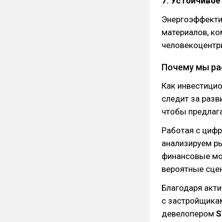
7. Устойчивое
Энергоэффекти
материалов, ко
человекоцентри
Почему мы ра
Как инвестици
следит за разв
чтобы предлага
Работая с циф
анализируем ры
финансовые мо
вероятные сцен
Благодаря акт
с застройщикам
девелопером
S