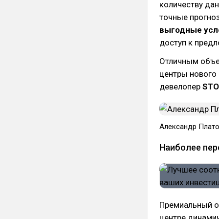
количеству дан
точные прогноз
выгодные усл
доступ к предл
Отличным объе
центры нового 
девелопер
STO
Александр Плато
Наиболее пер
Премиальный о
центре динамич