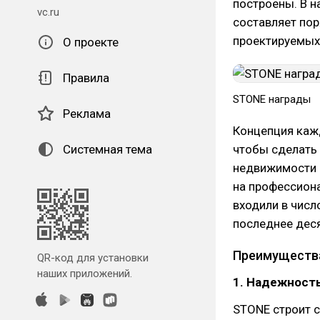
построены. В 
vc.ru
составляет пор
проектируемых
О проекте
Правила
STONE награды
Реклама
Концепция кажд
Системная тема
чтобы сделать
недвижимости 
на профессион
входили в числ
последнее деся
Преимуществ
QR-код для установки
наших приложений.
1. Надежност
STONE строит с