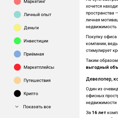
Маркетинг
хочется находи
пространства —
Личный опыт
личная мотивац
недвижимость б
Деньги
Покупку офиса 
Инвестиции
компании, ведь
стимулирует кр
Приёмная
Таким образом
Маркетплейсы
выгодный объ
Девелопер, к
Путешествия
Один из очеви
Крипто
офисных прост
недвижимости 
Показать все
За
16 лет
комп